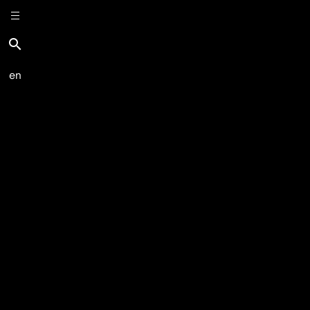
search
en