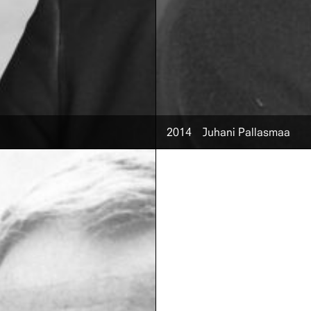
2014
Juhani Pallasmaa