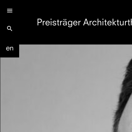
Preisträger Architekturt
search
en