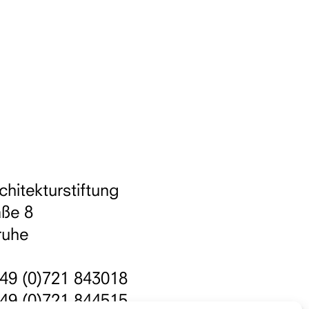
chitekturstiftung
aße 8
ruhe
49 (0)721 843018
49 (0)721 844515