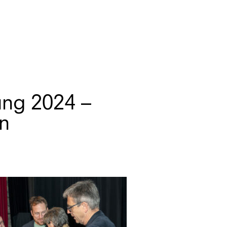
ung 2024 –
n