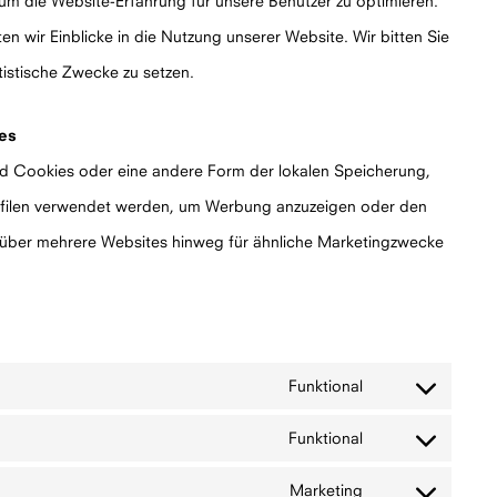
um die Website-Erfahrung für unsere Benutzer zu optimieren.
ten wir Einblicke in die Nutzung unserer Website. Wir bitten Sie
tistische Zwecke zu setzen.
ies
nd Cookies oder eine andere Form der lokalen Speicherung,
rofilen verwendet werden, um Werbung anzuzeigen oder den
 über mehrere Websites hinweg für ähnliche Marketingzwecke
Funktional
Consent
to
service
Funktional
wordpress
Consent
to
service
Marketing
polylang
Consent