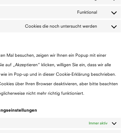
to
service
Funktional
google-
Consent
fonts
to
service
Cookies die noch untersucht werden
complianz
Consent
to
service
verschiedenes
en Mal besuchen, zeigen wir Ihnen ein Popup mit einer
 auf „Akzeptieren“ klicken, willigen Sie ein, dass wir alle
wie im Pop-up und in dieser Cookie-Erklärung beschrieben.
okies über Ihren Browser deaktivieren, aber bitte beachten
licherweise nicht mehr richtig funktioniert.
gungseinstellungen
Immer aktiv