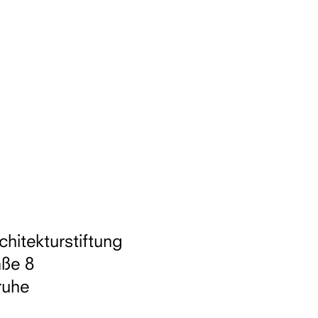
chitekturstiftung
aße 8
ruhe