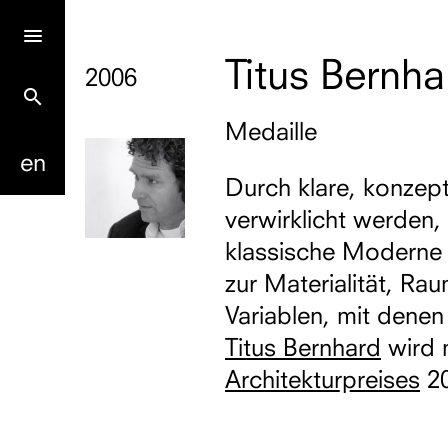
Titus Bernha
2006
search
Medaille
en
Durch klare, konzepti
verwirklicht werden,
klassische Moderne 
zur Materialität, R
Variablen, mit denen
Titus Bernhard
wird 
Architekturpreises
20