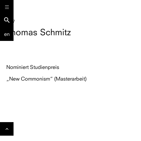
search
2017
Thomas Schmitz
en
Nominiert Studienpreis
„New Commonism“ (Masterarbeit)
Gehe