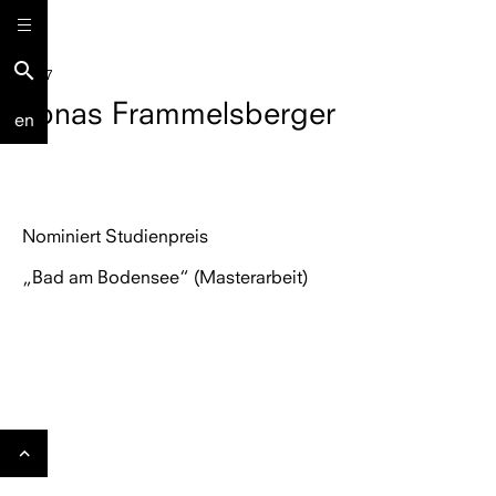
search
2017
Jonas Frammelsberger
en
Nominiert Studienpreis
„Bad am Bodensee“ (Masterarbeit)
Gehe